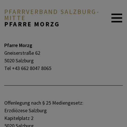
PFARRVERBAND SALZBURG-
MITTE
PFARRE MORZG
AKTUELL
Pfarre Morzg
Gneiserstraße 62
5020 Salzburg
ÜBER UNS
Tel +43 662 8047 8065
DURCH DAS LEBEN
Offenlegung nach § 25 Mediengesetz:
MITEINANDER BETEN
Erzdiözese Salzburg
Kapitelplatz 2
5020 Salzburg