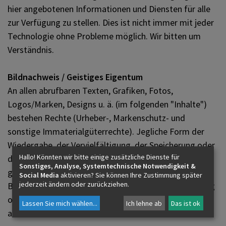
hier angebotenen Informationen und Diensten für alle
zur Verfügung zu stellen. Dies ist nicht immer mit jeder
Technologie ohne Probleme möglich. Wir bitten um
Verständnis.
Bildnachweis / Geistiges Eigentum
An allen abrufbaren Texten, Grafiken, Fotos,
Logos/Marken, Designs u. ä. (im folgenden "Inhalte")
bestehen Rechte (Urheber-, Markenschutz- und
sonstige Immaterialgüterrechte). Jegliche Form der
Wiedergabe, der Vervielfältigung, der Speicherung oder
Hallo! Könnten wir bitte einige zusätzliche Dienste für
der Verbreitung ist daher nur im Rahmen der
Sonstiges, Analyse, Systemtechnische Notwendigkeit &
gesetzlichen und/oder eventueller vertraglicher
Social Media
aktivieren? Sie können Ihre Zustimmung später
jederzeit ändern oder zurückziehen.
Bestimmungen gestattet. Rechte für eine Verwendung
oder weitere Verbreitung dieser Inhalte sind
Lassen Sie mich wählen
...
Ich lehne ab
Das ist ok
ausschließlich mit dem Rechteinhaber zu klären.