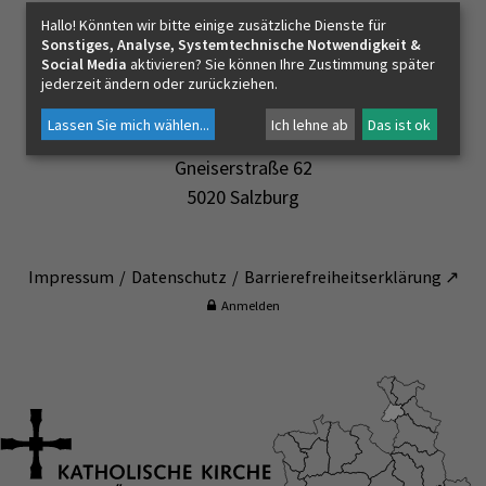
Pfarrkirche
PFARRLEBEN
Hallo! Könnten wir bitte einige zusätzliche Dienste für
Sonstiges, Analyse, Systemtechnische Notwendigkeit &
Social Media
aktivieren? Sie können Ihre Zustimmung später
Gruppen
jederzeit ändern oder zurückziehen.
ICH MÖCHTE
Lassen Sie mich wählen
...
Ich lehne ab
Das ist ok
Pfarre Morzg
Gneiserstraße 62
INNEHALTEN
5020 Salzburg
KONTAKT
Impressum
Datenschutz
Barrierefreiheitserklärung ↗
Anmelden