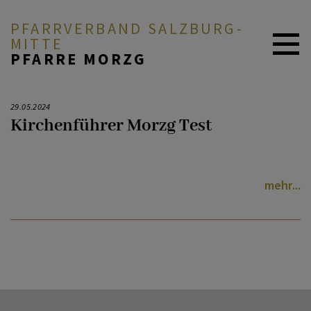
PFARRVERBAND SALZBURG-
MITTE
PFARRE MORZG
ZURÜCK
ZURÜCK
AKTUELL
29.05.2024
Kirchenführer Morzg Test
Pfarrteam
Kirchenführer
ÜBER UNS
mehr
Pfarrgemeinderat
DURCH DAS LEBEN
Pfarrkirchenrat
MITEINANDER BETEN