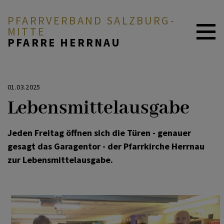
PFARRVERBAND SALZBURG-
MITTE
PFARRE HERRNAU
AKTUELL
01.03.2025
Lebensmittelausgabe
ÜBER UNS
Jeden Freitag öffnen sich die Türen - genauer
gesagt das Garagentor - der Pfarrkirche Herrnau
DURCH DAS LEBEN
zur Lebensmittelausgabe.
MITEINANDER BETEN