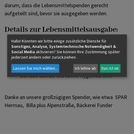
darum, dass die Lebensmittelspenden gerecht
aufgeteilt sind, bevor sie ausgegeben werden.
Details zur Lebensmittelsausgabe:
Hallo! Könnten wir bitte einige zusätzliche Dienste für
Sonstiges, Analyse, Systemtechnische Notwendigkeit &
Wann:
Jeden Freitag von 13 bis 15:00 Uhr
Social Media
aktivieren? Sie können Ihre Zustimmung später
jederzeit ändern oder zurückziehen.
Wo:
Bei der Pfarre Herrnau
Was:
Lebensmitteln wie Brot, Mehl, Obst und
Lassen Sie mich wählen
...
Ich lehne ab
Das ist ok
Gemüse ebenso wie sowie Hygieneartikel
Danke an unsere großzügigen Spender, wie etwa SPAR
Herrnau, Billa plus Alpenstraße, Bäckerei Funder