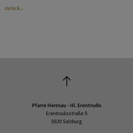
zurück
Pfarre Herrnau - Hl. Erentrudis
Erentrudisstraße 5
5020 Salzburg