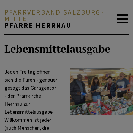
PFARRVERBAND SALZBURG-
MITTE
PFARRE HERRNAU
ZURÜCK
ZURÜCK
AKTUELL
Lebensmittelausgabe
Pfarrbücherei
ArMut teilen
ÜBER UNS
Jeden Freitag öffnen
sich die Türen - genauer
Kinder und Familie
Essensausgabe
gesagt das Garagentor
DURCH DAS LEBEN
- der Pfarrkirche
Herrnau zur
Jugend
Lebensmittelausgabe.
MITEINANDER BETEN
Willkommen ist jeder
(auch Menschen, die