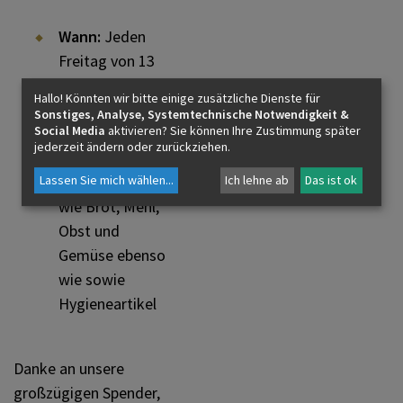
Institutionen
Wann:
Jeden
Freitag von 13
bis 15:00 Uhr
Hallo! Könnten wir bitte einige zusätzliche Dienste für
Wo:
Bei der
Sonstiges, Analyse, Systemtechnische Notwendigkeit &
Social Media
aktivieren? Sie können Ihre Zustimmung später
Pfarre Herrnau
jederzeit ändern oder zurückziehen.
Was:
Lebensmitteln
Lassen Sie mich wählen
...
Ich lehne ab
Das ist ok
wie Brot, Mehl,
Obst und
Gemüse ebenso
wie sowie
Hygieneartikel
Danke an unsere
großzügigen Spender,