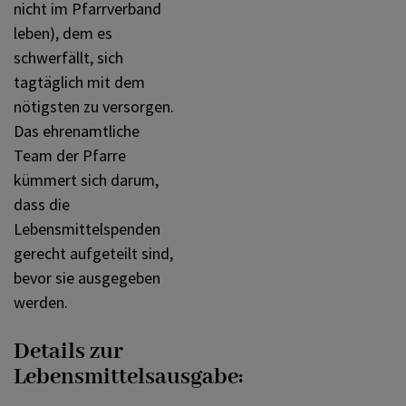
Frauen und Männer
nicht im Pfarrverband
PFARRLEBEN
leben), dem es
schwerfällt, sich
Soziales Engagement
tagtäglich mit dem
ICH MÖCHTE
nötigsten zu versorgen.
Das ehrenamtliche
Musik und Chöre
INNEHALTEN
Team der Pfarre
kümmert sich darum,
dass die
Bildung und Kultur
KONTAKT
Lebensmittelspenden
gerecht aufgeteilt sind,
bevor sie ausgegeben
Einander begegnen
werden.
Details zur
Ökumene
Lebensmittelsausgabe: