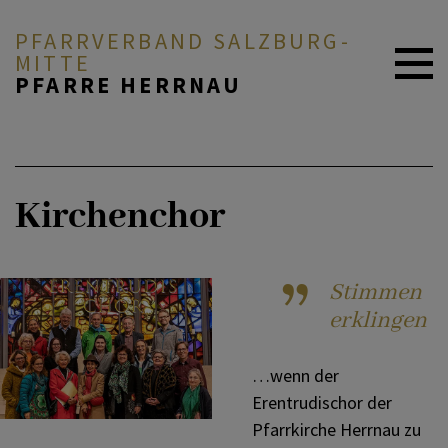
PFARRVERBAND SALZBURG-
MITTE
PFARRE HERRNAU
ZURÜCK
AKTUELL
Kirchenchor
Pfarrbücherei
ÜBER UNS
Stimmen
Kinder und Familie
DURCH DAS LEBEN
erklingen
Jugend
…wenn der
MITEINANDER BETEN
Erentrudischor der
Pfarrkirche Herrnau zu