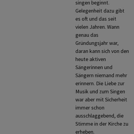
Frauen und Männer
singen beginnt.
PFARRLEBEN
Gelegenheit dazu gibt
es oft und das seit
Soziales Engagement
vielen Jahren. Wann
ICH MÖCHTE
genau das
Gründungsjahr war,
Musik und Chöre
INNEHALTEN
daran kann sich von den
heute aktiven
Sängerinnen und
Bildung und Kultur
KONTAKT
Sängern niemand mehr
erinnern. Die Liebe zur
Musik und zum Singen
Einander begegnen
war aber mit Sicherheit
immer schon
ausschlaggebend, die
Ökumene
Stimme in der Kirche zu
erheben.