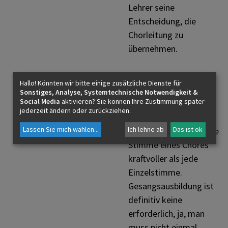
Lehrer seine
Entscheidung, die
Chorleitung zu
übernehmen.
Gut 20 Stimmen zählt
Hallo! Könnten wir bitte einige zusätzliche Dienste für
der Chor derzeit. Neue
Sonstiges, Analyse, Systemtechnische Notwendigkeit &
Social Media
aktivieren? Sie können Ihre Zustimmung später
Mitglieder sind immer
jederzeit ändern oder zurückziehen.
herzlich willkommen.
Lassen Sie mich wählen
...
Ich lehne ab
Das ist ok
Denn bekanntlich ist die
Stimme eines Chores
kraftvoller als jede
Einzelstimme.
Gesangsausbildung ist
definitiv keine
erforderlich, ja, man
muss nicht einmal