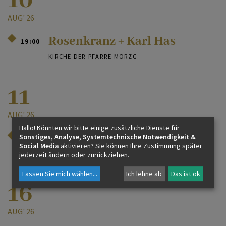
10
AUG' 26
Rosenkranz + Karl Has
19:00
KIRCHE DER PFARRE MORZG
11
AUG' 26
Hallo! Könnten wir bitte einige zusätzliche Dienste für
Begräbnis + Karl Has
Sonstiges, Analyse, Systemtechnische Notwendigkeit &
12:00
Social Media
aktivieren? Sie können Ihre Zustimmung später
KIRCHE DER PFARRE GNEIS
jederzeit ändern oder zurückziehen.
Lassen Sie mich wählen
...
Ich lehne ab
Das ist ok
16
AUG' 26