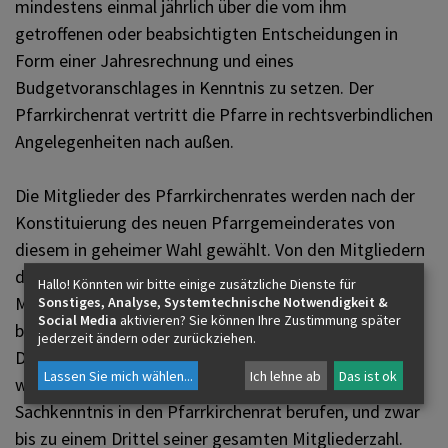
mindestens einmal jährlich über die vom ihm
getroffenen oder beabsichtigten Entscheidungen in
Form einer Jahresrechnung und eines
Budgetvoranschlages in Kenntnis zu setzen. Der
Pfarrkirchenrat vertritt die Pfarre in rechtsverbindlichen
Angelegenheiten nach außen.
Die Mitglieder des Pfarrkirchenrates werden nach der
Konstituierung des neuen Pfarrgemeinderates von
diesem in geheimer Wahl gewählt. Von den Mitgliedern
des Pfarrkirchenrates muss nur der Obmann auch
Hallo! Könnten wir bitte einige zusätzliche Dienste für
Mitglied des Pfarrgemeinderates sein; seine Wahl
Sonstiges, Analyse, Systemtechnische Notwendigkeit &
Social Media
aktivieren? Sie können Ihre Zustimmung später
bedarf der Bestätigung durch die
jederzeit ändern oder zurückziehen.
Diözesanfinanzkammer. Der Pfarrkirchenrat kann
Lassen Sie mich wählen
...
Ich lehne ab
Das ist ok
weitere Mitglieder aufgrund ihrer besonderen
Sachkenntnis in den Pfarrkirchenrat berufen, und zwar
bis zu einem Drittel seiner gesamten Mitgliederzahl.