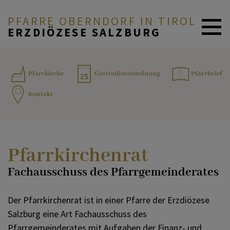
PFARRE OBERNDORF IN TIROL
ERZDIÖZESE SALZBURG
ZURÜCK
AKTUELLES
Pfarrkirche
Gottesdienstordnung
Pfarrbrief
Kontakt
Pfarrgemeinderat
PFARRTEAM
Pfarrkirchenrat
ÜBER DIE PFARRE
Pfarrkirchenrat
Fachausschuss des Pfarrgemeinderates
Ministranten
SAKRAMENTE
Der Pfarrkirchenrat ist in einer Pfarre der Erzdiözese
Salzburg eine Art Fachausschuss des
Katholische Jungschar
GOTTESDIENSTORDNUNG
Pfarrgemeinderates mit Aufgaben der Finanz- und