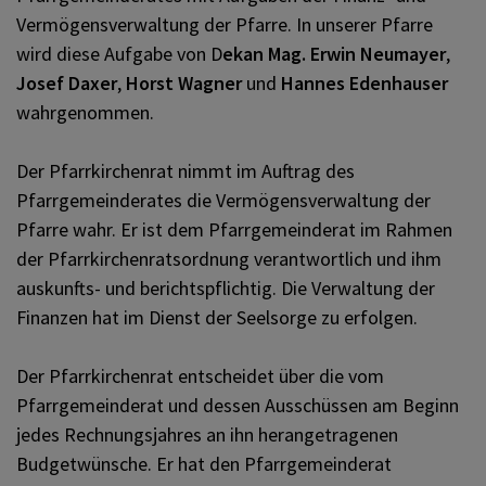
Vermögensverwaltung der Pfarre. In unserer Pfarre
wird diese Aufgabe von D
ekan Mag. Erwin Neumayer
,
Katholische Jugend
PFARRBRIEF
Josef Daxer
,
Horst Wagner
und
Hannes Edenhauser
wahrgenommen.
Pfarrsenioren
PFARRLEBEN
Der Pfarrkirchenrat nimmt im Auftrag des
Pfarrgemeinderates die Vermögensverwaltung der
Pfarre wahr. Er ist dem Pfarrgemeinderat im Rahmen
Frauentreff
KONTAKT
der Pfarrkirchenratsordnung verantwortlich und ihm
auskunfts- und berichtspflichtig. Die Verwaltung der
Finanzen hat im Dienst der Seelsorge zu erfolgen.
Der Pfarrkirchenrat entscheidet über die vom
Pfarrgemeinderat und dessen Ausschüssen am Beginn
jedes Rechnungsjahres an ihn herangetragenen
Budgetwünsche. Er hat den Pfarrgemeinderat