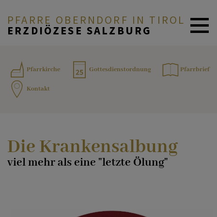
PFARRE OBERNDORF IN TIROL
ERZDIÖZESE SALZBURG
ZURÜCK
AKTUELLES
Pfarrkirche
Gottesdienstordnung
Pfarrbrief
Kontakt
Taufe
PFARRTEAM
Erstkommunion
ÜBER DIE PFARRE
Die Krankensalbung
viel mehr als eine "letzte Ölung"
Firmung
SAKRAMENTE
Eucharistie
GOTTESDIENSTORDNUNG