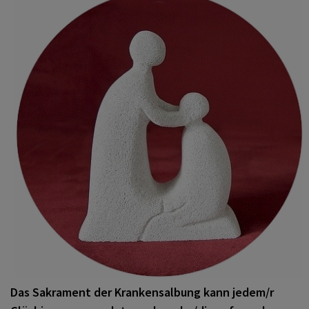
Hochzeit
PFARRBRIEF
Weihe
PFARRLEBEN
Beichte
KONTAKT
Krankensalbung
Begräbnis
Das Sakrament der Krankensalbung kann jedem/r