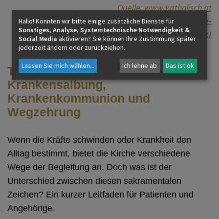
Quelle: www.katholisch.at
www.eds.at/glaube-feiern/sakramente-
Hallo! Könnten wir bitte einige zusätzliche Dienste für
Sonstiges, Analyse, Systemtechnische Notwendigkeit &
feiern/krankensalbung/
Social Media
aktivieren? Sie können Ihre Zustimmung später
jederzeit ändern oder zurückziehen.
Lassen Sie mich wählen
...
Ich lehne ab
Das ist ok
Trost und Beistand:
Krankensalbung,
Krankenkommunion und
Wegzehrung
Wenn die Kräfte schwinden oder Krankheit den
Alltag bestimmt, bietet die Kirche verschiedene
Wege der Begleitung an. Doch was ist der
Unterschied zwischen diesen sakramentalen
Zeichen? Ein kurzer Leitfaden für Patienten und
Angehörige.