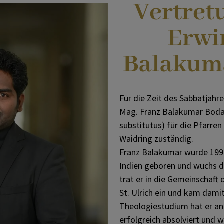
Vertretu
Zechprobst & Mesner
Erwi
Balakum
Kirchenchor & Orgel
Für die Zeit des Sabbatjahr
Mag. Franz Balakumar Bodapa
substitutus) für die Pfarren 
Waidring zuständig.
Franz Balakumar wurde 199
Indien geboren und wuchs d
trat er in die Gemeinschaft 
St. Ulrich ein und kam dami
Theologiestudium hat er an
erfolgreich absolviert und 