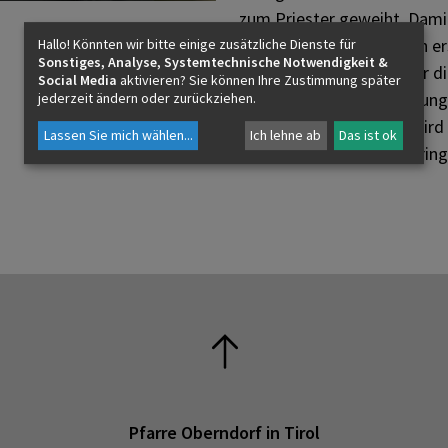
zum Priester geweiht. Damit
Erzdiözese Salzburg. Sein 
Hallo! Könnten wir bitte einige zusätzliche Dienste für
Sonstiges, Analyse, Systemtechnische Notwendigkeit &
ihn nach Saalfelden wo er di
Social Media
aktivieren? Sie können Ihre Zustimmung später
und seelsorgliche Erfahrun
jederzeit ändern oder zurückziehen.
Mit 1. September 2026 wird e
Lassen Sie mich wählen
...
Ich lehne ab
Das ist ok
Oberndorf i. T. und Waidring 
Pfarre Oberndorf in Tirol