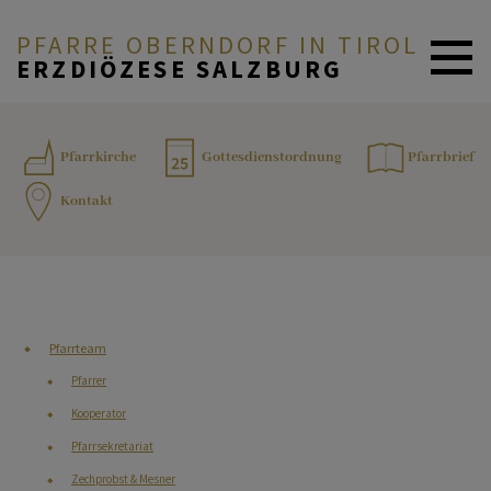
PFARRE OBERNDORF IN TIROL
ERZDIÖZESE SALZBURG
AKTUELLES
Pfarrkirche
Gottesdienstordnung
Pfarrbrief
Kontakt
PFARRTEAM
ÜBER DIE PFARRE
Pfarrteam
Pfarrer
SAKRAMENTE
Kooperator
Pfarrsekretariat
GOTTESDIENSTORDNUNG
Zechprobst & Mesner