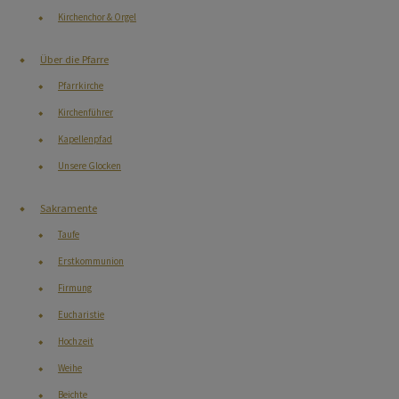
Kirchenchor & Orgel
Über die Pfarre
PFARRBRIEF
Pfarrkirche
Kirchenführer
PFARRLEBEN
Kapellenpfad
Unsere Glocken
KONTAKT
Sakramente
Taufe
Erstkommunion
Firmung
Eucharistie
Hochzeit
Weihe
Beichte