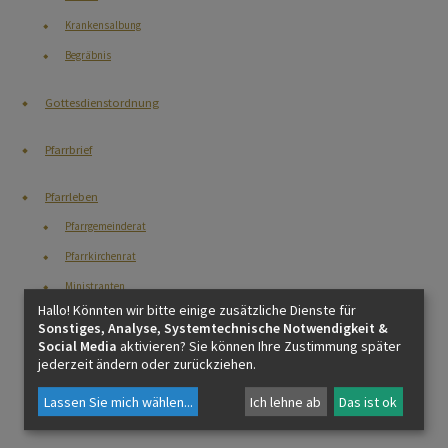
Krankensalbung
Begräbnis
Gottesdienstordnung
Pfarrbrief
Pfarrleben
Pfarrgemeinderat
Pfarrkirchenrat
Ministranten
Hallo! Könnten wir bitte einige zusätzliche Dienste für
Katholische Jungschar
Sonstiges, Analyse, Systemtechnische Notwendigkeit &
Social Media
aktivieren? Sie können Ihre Zustimmung später
Katholische Jugend
jederzeit ändern oder zurückziehen.
Pfarrsenioren
Lassen Sie mich wählen
...
Ich lehne ab
Das ist ok
Frauentreff