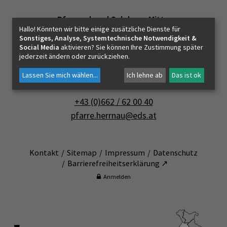
PFARRLEBEN
Pfarrverband Salzburg-Mitte
Hallo! Könnten wir bitte einige zusätzliche Dienste für
Pfarramt Salzburg-Herrnau
Sonstiges, Analyse, Systemtechnische Notwendigkeit &
ICH MÖCHTE
Social Media
aktivieren? Sie können Ihre Zustimmung später
jederzeit ändern oder zurückziehen.
Erentrudisstraße 5
5020 Salzburg
Lassen Sie mich wählen
...
Ich lehne ab
Das ist ok
INNEHALTEN
+43 (0)662 / 62 00 40
pfarre.herrnau@eds.at
KONTAKT
Kontakt
Sitemap
Impressum
Datenschutz
Barrierefreiheitserklärung ↗
Anmelden