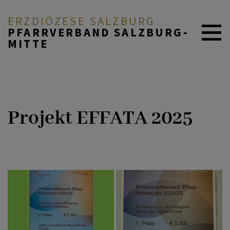
ERZDIÖZESE SALZBURG
PFARRVERBAND SALZBURG-
MITTE
AKTUELL
Projekt EFFATA 2025
ÜBER UNS
DURCH DAS LEBEN
MITEINANDER BETEN