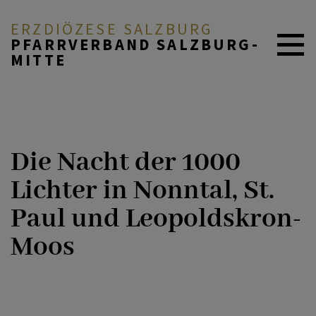
ERZDIÖZESE SALZBURG
PFARRVERBAND SALZBURG-
MITTE
AKTUELL
Die Nacht der 1000
ÜBER UNS
Lichter in Nonntal, St.
Paul und Leopoldskron-
DURCH DAS LEBEN
Moos
MITEINANDER BETEN