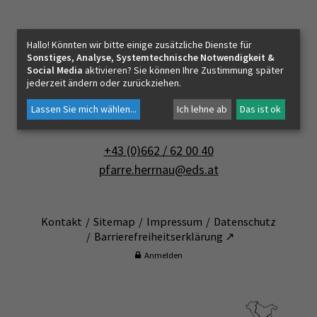
PFARRLEBEN
Pfarrverband Salzburg-Mitte
Hallo! Könnten wir bitte einige zusätzliche Dienste für
Pfarramt Salzburg-Herrnau
Sonstiges, Analyse, Systemtechnische Notwendigkeit &
ICH MÖCHTE
Social Media
aktivieren? Sie können Ihre Zustimmung später
jederzeit ändern oder zurückziehen.
Erentrudisstraße 5
Lassen Sie mich wählen
...
Ich lehne ab
Das ist ok
5020 Salzburg
INNEHALTEN
+43 (0)662 / 62 00 40
pfarre.herrnau@eds.at
KONTAKT
Kontakt
Sitemap
Impressum
Datenschutz
Barrierefreiheitserklärung ↗
Anmelden