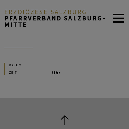
ERZDIÖZESE SALZBURG
PFARRVERBAND SALZBURG-
MITTE
AKTUELL
ÜBER UNS
DATUM
Uhr
ZEIT
DURCH DAS LEBEN
MITEINANDER BETEN