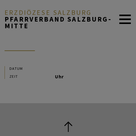
ERZDIÖZESE SALZBURG
PFARRVERBAND SALZBURG-
MITTE
AKTUELL
ÜBER UNS
DATUM
Uhr
ZEIT
DURCH DAS LEBEN
MITEINANDER BETEN