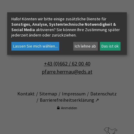
PFARRLEBEN
Pfarrverband Salzburg-Mitte
Hallo! Könnten wir bitte einige zusätzliche Dienste für
Pfarramt Salzburg-Herrnau
Sonstiges, Analyse, Systemtechnische Notwendigkeit &
ICH MÖCHTE
Social Media
aktivieren? Sie können Ihre Zustimmung später
jederzeit ändern oder zurückziehen.
Erentrudisstraße 5
Lassen Sie mich wählen
...
Ich lehne ab
Das ist ok
5020 Salzburg
INNEHALTEN
+43 (0)662 / 62 00 40
pfarre.herrnau@eds.at
KONTAKT
Kontakt
Sitemap
Impressum
Datenschutz
Barrierefreiheitserklärung ↗
Anmelden