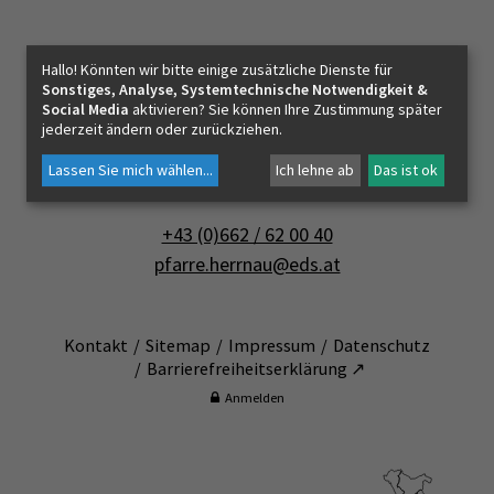
PFARRLEBEN
Pfarrverband Salzburg-Mitte
Hallo! Könnten wir bitte einige zusätzliche Dienste für
Pfarramt Salzburg-Herrnau
Sonstiges, Analyse, Systemtechnische Notwendigkeit &
ICH MÖCHTE
Social Media
aktivieren? Sie können Ihre Zustimmung später
jederzeit ändern oder zurückziehen.
Erentrudisstraße 5
Lassen Sie mich wählen
...
Ich lehne ab
Das ist ok
5020 Salzburg
INNEHALTEN
+43 (0)662 / 62 00 40
pfarre.herrnau@eds.at
KONTAKT
Kontakt
Sitemap
Impressum
Datenschutz
Barrierefreiheitserklärung ↗
Anmelden