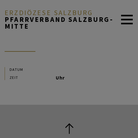
ERZDIÖZESE SALZBURG
PFARRVERBAND SALZBURG-
MITTE
AKTUELL
ÜBER UNS
DATUM
Uhr
ZEIT
DURCH DAS LEBEN
MITEINANDER BETEN