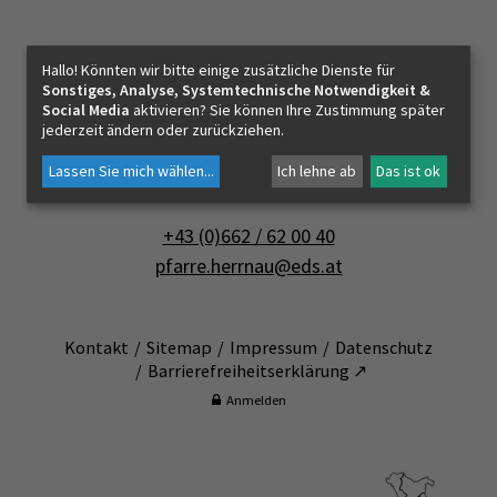
PFARRLEBEN
Pfarrverband Salzburg-Mitte
Hallo! Könnten wir bitte einige zusätzliche Dienste für
Pfarramt Salzburg-Herrnau
Sonstiges, Analyse, Systemtechnische Notwendigkeit &
ICH MÖCHTE
Social Media
aktivieren? Sie können Ihre Zustimmung später
jederzeit ändern oder zurückziehen.
Erentrudisstraße 5
Lassen Sie mich wählen
...
Ich lehne ab
Das ist ok
5020 Salzburg
INNEHALTEN
+43 (0)662 / 62 00 40
pfarre.herrnau@eds.at
KONTAKT
Kontakt
Sitemap
Impressum
Datenschutz
Barrierefreiheitserklärung ↗
Anmelden