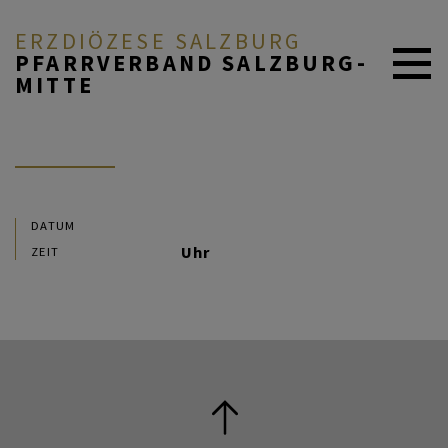
ERZDIÖZESE SALZBURG
PFARRVERBAND SALZBURG-
MITTE
AKTUELL
ÜBER UNS
DATUM
Uhr
ZEIT
DURCH DAS LEBEN
MITEINANDER BETEN