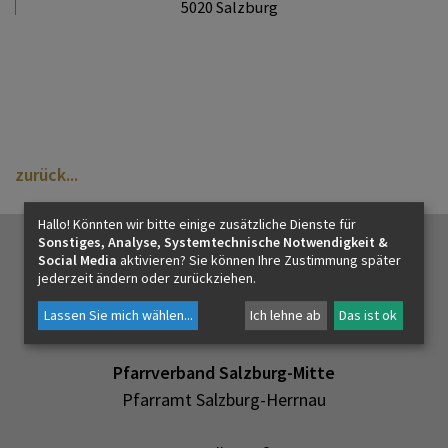
5020 Salzburg
PFARRLEBEN
ICH MÖCHTE
INNEHALTEN
zurück
Hallo! Könnten wir bitte einige zusätzliche Dienste für
Sonstiges, Analyse, Systemtechnische Notwendigkeit &
KONTAKT
Social Media
aktivieren? Sie können Ihre Zustimmung später
jederzeit ändern oder zurückziehen.
Lassen Sie mich wählen
...
Ich lehne ab
Das ist ok
Pfarrverband Salzburg-Mitte
Pfarramt Salzburg-Herrnau