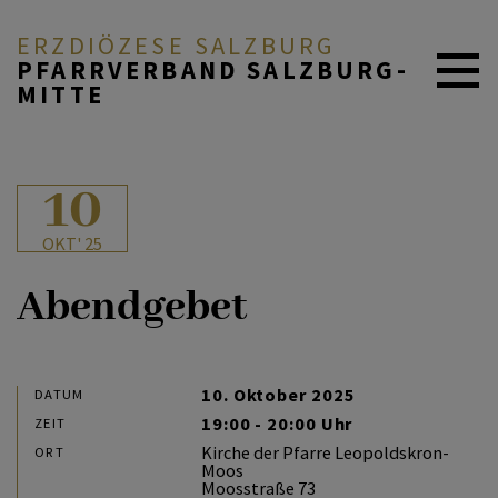
ERZDIÖZESE SALZBURG
PFARRVERBAND SALZBURG-
MITTE
AKTUELL
10
OKT' 25
ÜBER UNS
Abendgebet
DURCH DAS LEBEN
10. Oktober 2025
DATUM
19:00 - 20:00 Uhr
ZEIT
MITEINANDER BETEN
Kirche der Pfarre Leopoldskron-
ORT
Moos
Moosstraße 73