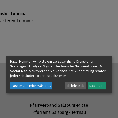
ender Termin.
weiteren Termine.
Hallo! Könnten wir bitte einige zusätzliche Dienste für
Sonstiges, Analyse, Systemtechnische Notwendigkeit &
Social Media
aktivieren? Sie können Ihre Zustimmung später
jederzeit ändern oder zurückziehen.
Lassen Sie mich wählen
...
Ich lehne ab
Das ist ok
Pfarrverband Salzburg-Mitte
Pfarramt Salzburg-Herrnau