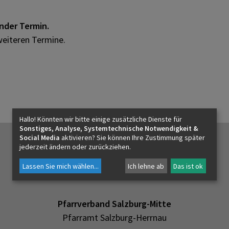
ender Termin.
weiteren Termine.
Hallo! Könnten wir bitte einige zusätzliche Dienste für
Sonstiges, Analyse, Systemtechnische Notwendigkeit &
Social Media
aktivieren? Sie können Ihre Zustimmung später
jederzeit ändern oder zurückziehen.
Lassen Sie mich wählen
...
Ich lehne ab
Das ist ok
Pfarrverband Salzburg-Mitte
Pfarramt Salzburg-Herrnau