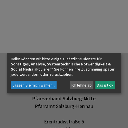
Hallo! Könnten wir bitte einige zusätzliche Dienste für
Sonstiges, Analyse, Systemtechnische Notwendigkeit &
Social Media
aktivieren? Sie können Ihre Zustimmung später
jederzeit ändern oder zurückziehen.
Lassen Sie mich wählen
...
Ich lehne ab
Das ist ok
Pfarrverband Salzburg-Mitte
Pfarramt Salzburg-Herrnau
Erentrudisstraße 5