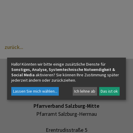
PFARRLEBEN
ICH MÖCHTE
zurück
INNEHALTEN
Hallo! Könnten wir bitte einige zusätzliche Dienste für
Sonstiges, Analyse, Systemtechnische Notwendigkeit &
KONTAKT
Social Media
aktivieren? Sie können Ihre Zustimmung später
jederzeit ändern oder zurückziehen.
Lassen Sie mich wählen
...
Ich lehne ab
Das ist ok
Pfarrverband Salzburg-Mitte
Pfarramt Salzburg-Herrnau
Erentrudisstraße 5