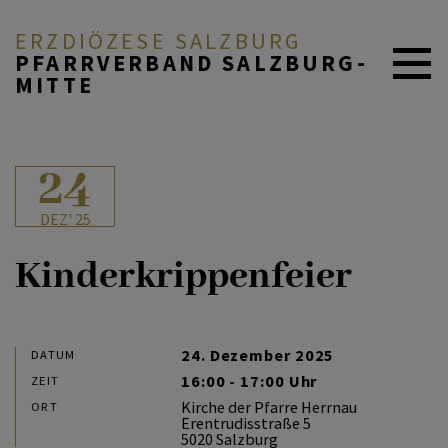
ERZDIÖZESE SALZBURG
PFARRVERBAND SALZBURG-
MITTE
AKTUELL
24
DEZ' 25
ÜBER UNS
Kinderkrippenfeier
DURCH DAS LEBEN
24. Dezember 2025
DATUM
16:00 - 17:00 Uhr
ZEIT
MITEINANDER BETEN
Kirche der Pfarre Herrnau
ORT
Erentrudisstraße 5
5020 Salzburg