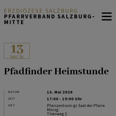
ERZDIÖZESE SALZBURG
PFARRVERBAND SALZBURG-
MITTE
AKTUELL
13
MAI' 26
ÜBER UNS
Pfadfinder Heimstunde
DURCH DAS LEBEN
13. Mai 2026
DATUM
17:00 - 19:00 Uhr
ZEIT
MITEINANDER BETEN
Pfarrzentrum-gr. Saal der Pfarre
ORT
Morzg
Thierweg 2