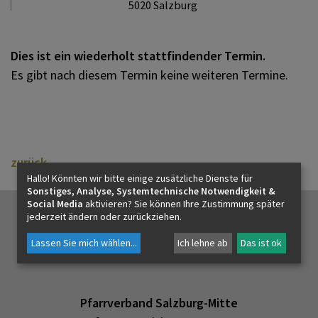
5020 Salzburg
PFARRLEBEN
Dies ist ein wiederholt stattfindender Termin.
ICH MÖCHTE
Es gibt nach diesem Termin keine weiteren Termine.
INNEHALTEN
zurück
KONTAKT
Hallo! Könnten wir bitte einige zusätzliche Dienste für
Sonstiges, Analyse, Systemtechnische Notwendigkeit &
Social Media
aktivieren? Sie können Ihre Zustimmung später
jederzeit ändern oder zurückziehen.
Lassen Sie mich wählen
...
Ich lehne ab
Das ist ok
Pfarrverband Salzburg-Mitte