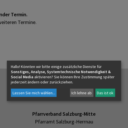
ender Termin.
weiteren Termine.
Hallo! Könnten wir bitte einige zusätzliche Dienste für
Sonstiges, Analyse, Systemtechnische Notwendigkeit &
Social Media
aktivieren? Sie können Ihre Zustimmung später
jederzeit ändern oder zurückziehen.
Lassen Sie mich wählen
...
Ich lehne ab
Das ist ok
Pfarrverband Salzburg-Mitte
Pfarramt Salzburg-Herrnau