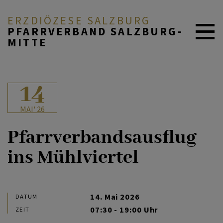
ERZDIÖZESE SALZBURG
PFARRVERBAND SALZBURG-
MITTE
AKTUELL
14
MAI' 26
ÜBER UNS
Pfarrverbandsausflug
ins Mühlviertel
DURCH DAS LEBEN
MITEINANDER BETEN
14. Mai 2026
DATUM
07:30 - 19:00 Uhr
ZEIT