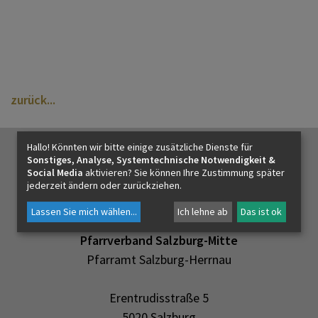
PFARRLEBEN
ICH MÖCHTE
zurück
INNEHALTEN
Hallo! Könnten wir bitte einige zusätzliche Dienste für
Sonstiges, Analyse, Systemtechnische Notwendigkeit &
Social Media
aktivieren? Sie können Ihre Zustimmung später
KONTAKT
jederzeit ändern oder zurückziehen.
Lassen Sie mich wählen
...
Ich lehne ab
Das ist ok
Pfarrverband Salzburg-Mitte
Pfarramt Salzburg-Herrnau
Erentrudisstraße 5
5020 Salzburg