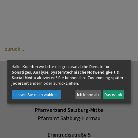
PFARRLEBEN
ICH MÖCHTE
zurück
INNEHALTEN
Hallo! Könnten wir bitte einige zusätzliche Dienste für
Sonstiges, Analyse, Systemtechnische Notwendigkeit &
KONTAKT
Social Media
aktivieren? Sie können Ihre Zustimmung später
jederzeit ändern oder zurückziehen.
Lassen Sie mich wählen
...
Ich lehne ab
Das ist ok
Pfarrverband Salzburg-Mitte
Pfarramt Salzburg-Herrnau
Erentrudisstraße 5