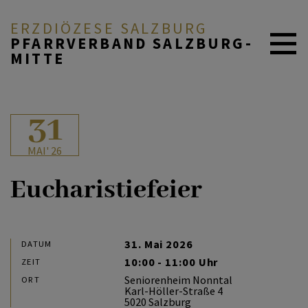
ERZDIÖZESE SALZBURG
PFARRVERBAND SALZBURG-
MITTE
AKTUELL
31
MAI' 26
ÜBER UNS
Eucharistiefeier
DURCH DAS LEBEN
31. Mai 2026
DATUM
10:00 - 11:00 Uhr
ZEIT
MITEINANDER BETEN
Seniorenheim Nonntal
ORT
Karl-Höller-Straße 4
5020 Salzburg