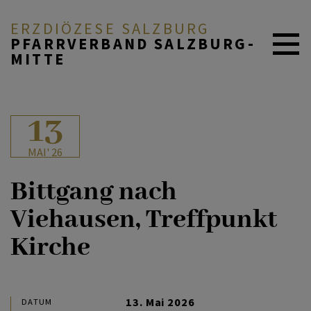
ERZDIÖZESE SALZBURG
PFARRVERBAND SALZBURG-
MITTE
AKTUELL
13
MAI' 26
ÜBER UNS
Bittgang nach
Viehausen, Treffpunkt
DURCH DAS LEBEN
Kirche
MITEINANDER BETEN
13. Mai 2026
DATUM