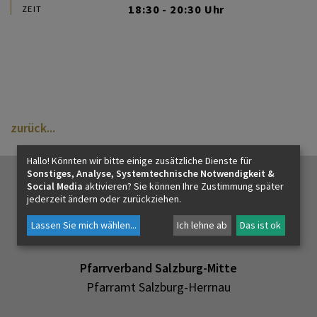
PFARRLEBEN
18:30 - 20:30 Uhr
ZEIT
ICH MÖCHTE
INNEHALTEN
zurück
Hallo! Könnten wir bitte einige zusätzliche Dienste für
Sonstiges, Analyse, Systemtechnische Notwendigkeit &
KONTAKT
Social Media
aktivieren? Sie können Ihre Zustimmung später
jederzeit ändern oder zurückziehen.
Lassen Sie mich wählen
...
Ich lehne ab
Das ist ok
Pfarrverband Salzburg-Mitte
Pfarramt Salzburg-Herrnau