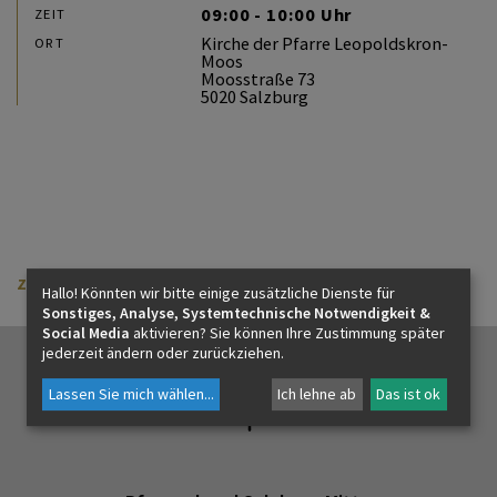
PFARRLEBEN
09:00 - 10:00 Uhr
ZEIT
Kirche der Pfarre Leopoldskron-
ORT
Moos
Moosstraße 73
5020 Salzburg
ICH MÖCHTE
INNEHALTEN
KONTAKT
zurück
Hallo! Könnten wir bitte einige zusätzliche Dienste für
Sonstiges, Analyse, Systemtechnische Notwendigkeit &
Social Media
aktivieren? Sie können Ihre Zustimmung später
jederzeit ändern oder zurückziehen.
Lassen Sie mich wählen
...
Ich lehne ab
Das ist ok