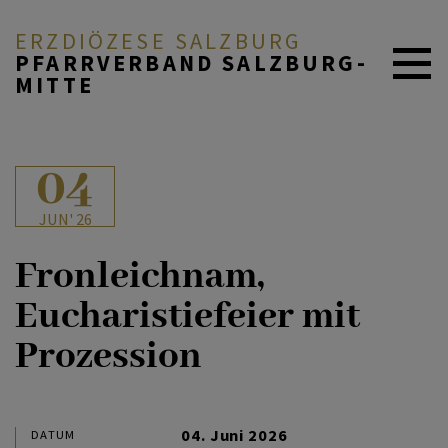
ERZDIÖZESE SALZBURG
PFARRVERBAND SALZBURG-
MITTE
AKTUELL
04
JUN' 26
ÜBER UNS
Fronleichnam,
Eucharistiefeier mit
DURCH DAS LEBEN
Prozession
MITEINANDER BETEN
04. Juni 2026
DATUM