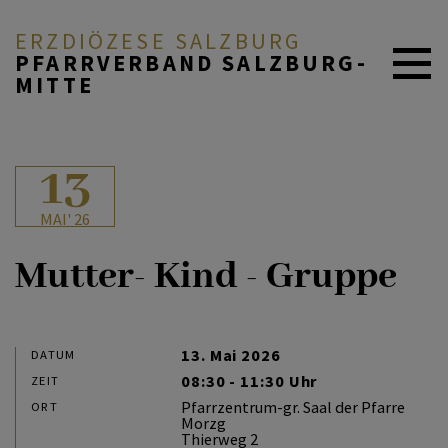
ERZDIÖZESE SALZBURG
PFARRVERBAND SALZBURG-
MITTE
AKTUELL
13
MAI' 26
ÜBER UNS
Mutter- Kind - Gruppe
DURCH DAS LEBEN
13. Mai 2026
DATUM
08:30 - 11:30 Uhr
ZEIT
MITEINANDER BETEN
Pfarrzentrum-gr. Saal der Pfarre
ORT
Morzg
Thierweg 2