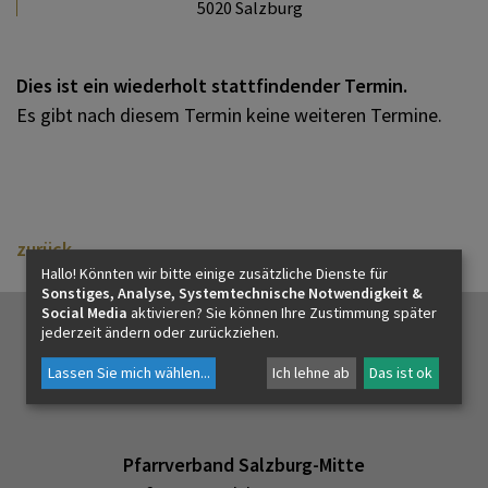
5020 Salzburg
PFARRLEBEN
Dies ist ein wiederholt stattfindender Termin.
ICH MÖCHTE
Es gibt nach diesem Termin keine weiteren Termine.
INNEHALTEN
zurück
KONTAKT
Hallo! Könnten wir bitte einige zusätzliche Dienste für
Sonstiges, Analyse, Systemtechnische Notwendigkeit &
Social Media
aktivieren? Sie können Ihre Zustimmung später
jederzeit ändern oder zurückziehen.
Lassen Sie mich wählen
...
Ich lehne ab
Das ist ok
Pfarrverband Salzburg-Mitte