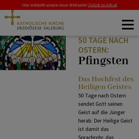
Hier entsteht unsere neue Webseite!
Zurück zu eds.at
50 TAGE NACH
ZURÜCK
ZURÜCK
ERZDIÖZESE
OSTERN:
Pfingsten
Salz & Licht
Allerheiligen
SCHWERPUNKTE
Das Hochfest des
Heiligen Geistes
Online-Fürbitten
Allerseelen
GLAUBE & LEBEN
50 Tage nach Ostern
sendet Gott seinen
Geist auf die Jünger
Jahreskreis
Advent
RAT & HILFE
herab. Der Heilige Geist
ist damit das
Sprachrohr, das