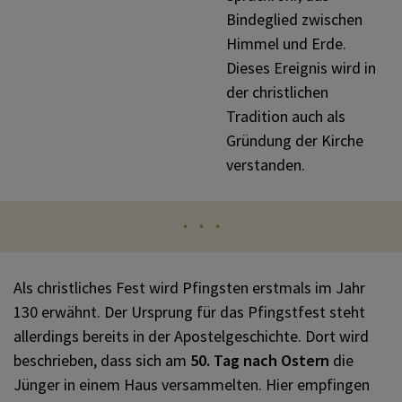
Weihnachten
Weitere Festtage
KOMMUNIKATION
Bindeglied zwischen
Himmel und Erde.
Dieses Ereignis wird in
Fastenzeit
Themen
SONSTIGES
der christlichen
Tradition auch als
Karwoche
Gründung der Kirche
VERANSTALTUNGEN
verstanden.
Ostern
・・・
Pfingsten
Als christliches Fest wird Pfingsten erstmals im Jahr
130 erwähnt. Der Ursprung für das Pfingstfest steht
allerdings bereits in der Apostelgeschichte. Dort wird
beschrieben, dass sich am
50. Tag nach Ostern
die
Jünger in einem Haus versammelten. Hier empfingen