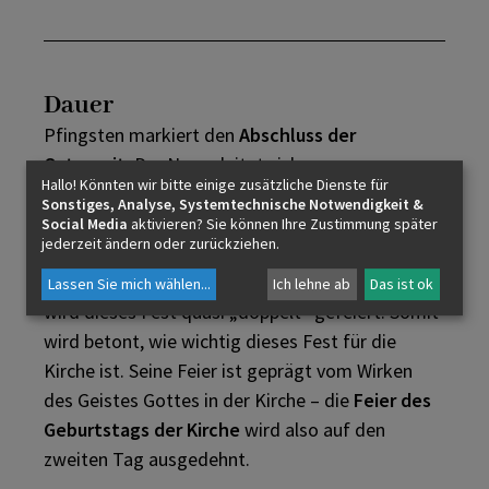
Dauer
Pfingsten markiert den
Abschluss der
Osterzeit
. Der Name leitet sich vom
Hallo! Könnten wir bitte einige zusätzliche Dienste für
griechischen Wort Pentecoste (der 50. Tag) ab.
Sonstiges, Analyse, Systemtechnische Notwendigkeit &
Wie auch die beiden anderen zentralen
Social Media
aktivieren? Sie können Ihre Zustimmung später
jederzeit ändern oder zurückziehen.
Hochfeste,
Ostern
(Ostersonntag, Ostermontag)
und Weihnachten (Christtag, heiliger Stephanus),
Lassen Sie mich wählen
...
Ich lehne ab
Das ist ok
wird dieses Fest quasi „doppelt“ gefeiert. Somit
wird betont, wie wichtig dieses Fest für die
Kirche ist. Seine Feier ist geprägt vom Wirken
des Geistes Gottes in der Kirche – die
Feier des
Geburtstags der Kirche
wird also auf den
zweiten Tag ausgedehnt.