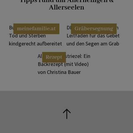
Tipps rund um Allerheiligen &
Allerseelen
Buchtipps: Das Thema
DIY-Gräbersegnung: Ein
meinefamilie.at
Gräbersegnung
Tod und Sterben
Leitfaden für das Gebet
kindgerecht aufbereitet
und den Segen am Grab
Allerheiligenstriezel: Ein
Rezept
Backrezept (mit Video)
von Christina Bauer