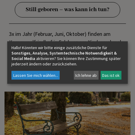
Still geboren – was kann ich tun?
3x im Jahr (Februar, Juni, Oktober) finden am
Kommunalfriedhof in Salzburg am Kindergrabmal
Hallo! Könnten wir bitte einige zusätzliche Dienste für
(Gruppe 56)
Trauerfeiern für in der
Sonstiges, Analyse, Systemtechnische Notwendigkeit &
Schwangerschaft verstorbene Babys
statt.
Info-
Social Media
aktivieren? Sie können Ihre Zustimmung später
jederzeit ändern oder zurückziehen.
Postkarte
Lassen Sie mich wählen
...
Ich lehne ab
Das ist ok