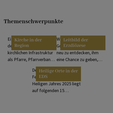
Themenschwerpunkte
Ein Projekt mit dem Ziel
Wir halten die Frage nach
Kirche in der
Leitbild der
Region
Erzdiözese
der Sicherung der
Gott wach! Ihn ständig
kirchlichen Infrastruktur
neu zu entdecken, ihm
als Pfarre, Pfarrverband
eine Chance zu geben,
und Dekanat.
dazu sind wir da. Unsere
Der Fokus der
Heilige Orte in der
Sendung!
EDS
Feierlichkeiten des
Heiligen Jahres 2025 liegt
auf folgenden 15
Basiliken und besonderen
Wallfahrtsorten.