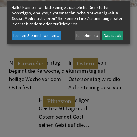
Hallo! Könnten wir bitte einige zusätzliche Dienste für
Sonstiges, Analyse, Systemtechnische Notwendigkeit &
Social Media
aktivieren? Sie können Ihre Zustimmung später
jederzeit ändern oder zurückziehen.
Lassen Sie mich wählen
...
Ich lehne ab
Das ist ok
Feste im Jahreskreis
Mit dem Palmsonntag
In der Nacht von
Karwoche
Ostern
beginnt die Karwoche, die
Karsamstag auf
heilige Woche vor dem
Ostersonntag wird die
Osterfest.
Auferstehung Jesu von
den Toten gefeiert.
Hochfest des Heiligen
Pfingsten
Geistes: 50 Tage nach
Ostern sendet Gott
seinen Geist auf die
Jünger herab.