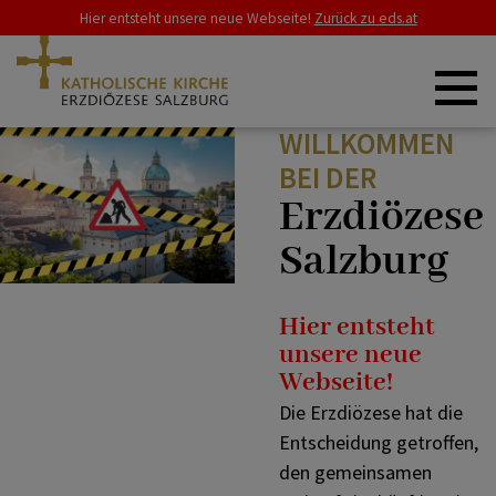
Hier entsteht unsere neue Webseite!
Zurück zu eds.at
WILLKOMMEN
ERZDIÖZESE
BEI DER
Erzdiözese
Salzburg
SCHWERPUNKTE
Hier entsteht
GLAUBE & LEBEN
unsere neue
Webseite!
Die Erzdiözese hat die
RAT & HILFE
Entscheidung getroffen,
den gemeinsamen