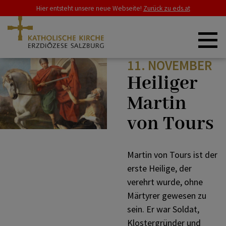
Hier entsteht unsere neue Webseite!
Zurück zu eds.at
11. NOVEMBER
ZURÜCK
ZURÜCK
ERZDIÖZESE
Heiliger
Martin
Salz & Licht
Übersicht Festtage
SCHWERPUNKTE
von Tours
Online-Fürbitten
Rupertusfest
GLAUBE & LEBEN
Martin von Tours ist der
erste Heilige, der
verehrt wurde, ohne
Jahreskreis
Erentrudissonntag
RAT & HILFE
Märtyrer gewesen zu
sein. Er war Soldat,
Klostergründer und