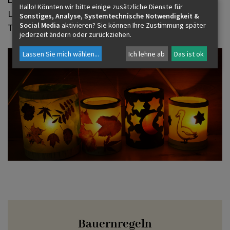
Hallo! Könnten wir bitte einige zusätzliche Dienste für
Lichterprozession, mit der Martins Leichnam nach
Sonstiges, Analyse, Systemtechnische Notwendigkeit &
Social Media
aktivieren? Sie können Ihre Zustimmung später
Tours überführt wurde.
jederzeit ändern oder zurückziehen.
Lassen Sie mich wählen
...
Ich lehne ab
Das ist ok
Bauernregeln