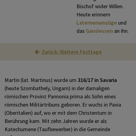
Weitere Festtage
Heilige Erentrudis
KOMMUNIKATION
Bischof wider Willen.
Heute erinnern
Laternenumzüge
und
Heiliger Martin von Tours
Themen
SONSTIGES
das
Ganslessen
an ihn.
Heilige Barbara
VERANSTALTUNGEN
Zurück: Weitere Festtage
Heiliger Nikolaus von Myra
Martin (lat. Martinus) wurde um
316/17 in Savaria
(heute Szombathely, Ungarn) in der damaligen
Mariä Empfängnis
römischen Provinz Pannonia prima als Sohn eines
römischen Militärtribuns geboren. Er wuchs in Pavia
(Oberitalien) auf, wo er mit dem Christentum in
Heilige Lucia von Syrakus
Berührung kam. Mit zehn Jahren wurde er als
Katechumene (Taufbewerber) in die Gemeinde