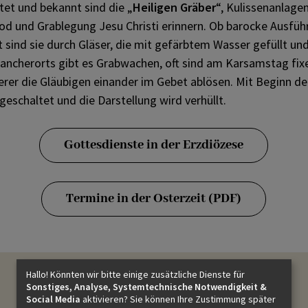
tet und bekannt sind die „
Heiligen Gräber
“, Kulissenanlage
d und Grablegung Jesu Christi erinnern. Ob barocke Ausfü
sind sie durch Gläser, die mit gefärbtem Wasser gefüllt und
ancherorts gibt es Grabwachen, oft sind am Karsamstag fix
erer die Gläubigen einander im Gebet ablösen. Mit Beginn de
geschaltet und die Darstellung wird verhüllt.
Gottesdienste in der Erzdiözese
Termine in der Osterzeit (PDF)
Hallo! Könnten wir bitte einige zusätzliche Dienste für
Sonstiges, Analyse, Systemtechnische Notwendigkeit &
Salz & Licht
: Thema Ostern
Social Media
aktivieren? Sie können Ihre Zustimmung später