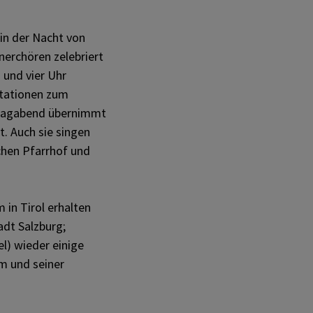
in der Nacht von
erchören zelebriert
 und vier Uhr
Stationen zum
itagabend übernimmt
t. Auch sie singen
chen Pfarrhof und
em in Tirol erhalten
adt Salzburg;
l) wieder einige
m und seiner