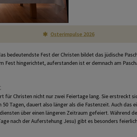
Heiliger Martin von Tours
Themen
Heilige Barbara
Osterimpulse 2026
Heiliger Nikolaus von Myra
as bedeutendste Fest der Christen bildet das jüdische Pasc
Mariä Empfängnis
em Fest hingerichtet, auferstanden ist er demnach am Pasch
Heilige Lucia von Syrakus
t
rt für Christen nicht nur zwei Feiertage lang. Sie erstreckt s
 50 Tagen, dauert also länger als die Fastenzeit. Auch das e
sdiensten über einen längeren Zeitraum gefeiert. Während 
age nach der Auferstehung Jesu) gibt es besonders feierlic