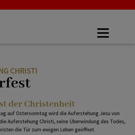
Allerheiligen
Pfingsttaube
NG CHRISTI
Allerseelen
rfest
Advent
st der Christenheit
ag auf Ostersonntag wird die Auferstehung Jesu von
Weihnachten
 die Auferstehung Christi, seine Überwindung des Todes,
Christen die Tür zum ewigen Leben geöffnet.