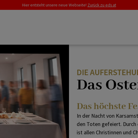
Hier entsteht unsere neue Webseite!
Zurück zu eds.at
d
Salz & Licht
Übersicht Festtage
Trauer
DIE AUFERSTEHU
Online-Fürbitten
Rupertusfest
Das Oste
Jahreskreis
Erentrudissonntag
Das höchste Fe
In der Nacht von Karsamst
Weitere Festtage
Heilige Erentrudis
den Toten gefeiert. Durch
ist allen Christinnen und 