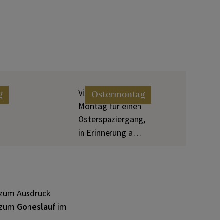
Viele nutzen den
g
Ostermontag
Montag für einen
Osterspaziergang,
in Erinnerung an
den Emmaus-
Gang der Jünger.
t zum Ausdruck
 zum
Goneslauf
im