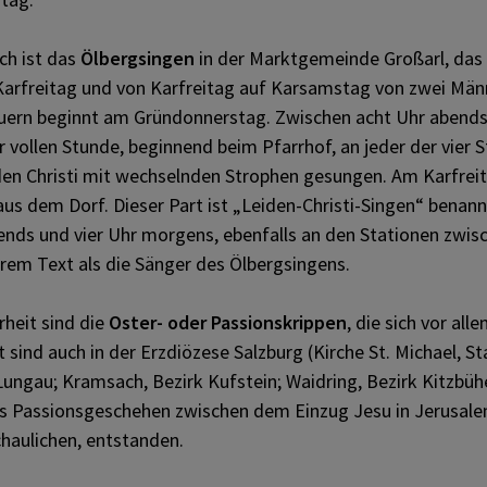
ch ist das
Ölbergsingen
in der Marktgemeinde Großarl, das 
arfreitag und von Karfreitag auf Karsamstag von zwei Männ
auern beginnt am Gründonnerstag. Zwischen acht Uhr abends
 vollen Stunde, beginnend beim Pfarrhof, an jeder der vier 
en Christi mit wechselnden Strophen gesungen. Am Karfre
us dem Dorf. Dieser Part ist „Leiden-Christi-Singen“ benann
ends und vier Uhr morgens, ebenfalls an den Stationen zwis
rem Text als die Sänger des Ölbergsingens.
heit sind die
Oster- oder Passionskrippen
, die sich vor all
t sind auch in der Erzdiözese Salzburg (Kirche St. Michael, St
Lungau; Kramsach, Bezirk Kufstein; Waidring, Bezirk Kitzbühe
das Passionsgeschehen zwischen dem Einzug Jesu in Jerusale
haulichen, entstanden.