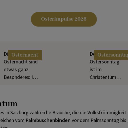
Osterimpulse 2026
Die Riten in der
Der
Osternacht
Ostersonnta
Osternacht sind
Ostersonntag
etwas ganz
ist im
Besonderes: In
Christentum
der Lichterfeier
der Festtag der
und der
Auferstehung
Tauferneuerung
Jesu Christi. Es
htum
ist uns Jesus
ist der höchste
es in Salzburg zahlreiche Bräuche, die die Volksfrömmigkei
nahe.
Feiertag im
 reichen vom
Palmbuschenbinden
vor dem Palmsonntag bis
Kirchenjahr.
tag.