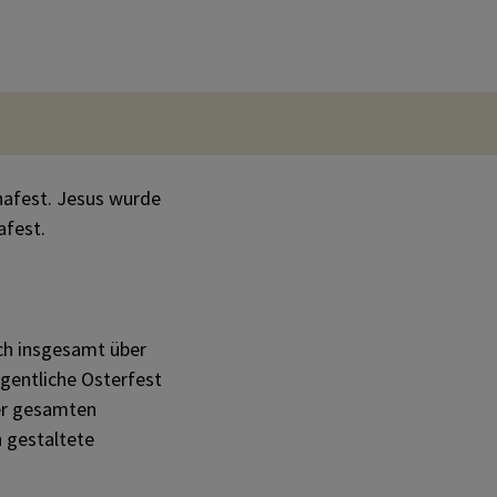
Fastenzeit
Karwoche
Ostern
hafest. Jesus wurde
Pfingsten
afest.
ich insgesamt über
igentliche Osterfest
der gesamten
h gestaltete