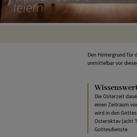
KOMMUNIKATION
Organigramm
Materialien
Heilige Orte 2025
Rupertusblatt
SONSTIGES
Verstorbene
Aktuelles
Hymne
Online & Social Media
VERANSTALTUNGEN
Kontakt
Papstbotschaft
Marketing
Den Hintergrund für d
Web 🌐
unmittelbar vor dies
Wissenswer
Die Osterzeit daue
einen Zeitraum von
wird in den Gotte
Osteroktav (acht T
Gottesdienste.