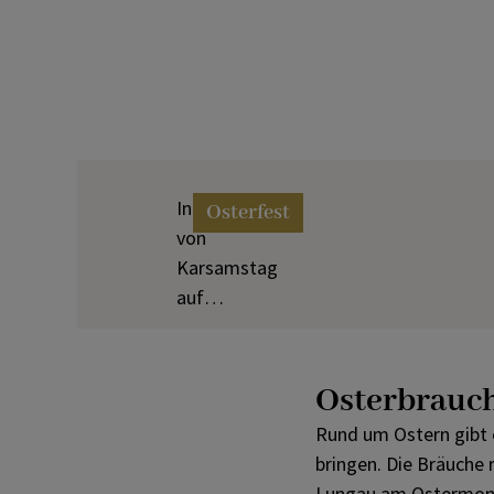
In der Nacht
Osterfest
von
Karsamstag
auf
Ostersonntag
wird die
Auferstehung
Osterbrauc
Jesu von den
Rund um Ostern gibt 
Toten gefeiert.
bringen. Die Bräuche
Lungau am Ostermon