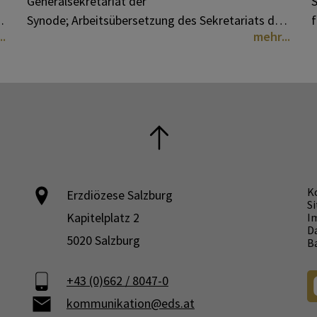
Generalsekretariat der
S
Synode; Arbeitsübersetzung des Sekretariats der
f
mehr
Deutschen Bischofskonferenz
a
E
V
K
Erzdiözese Salzburg
S
Kapitelplatz 2
I
D
5020 Salzburg
Ba
+43 (0)662 / 8047-0
kommunikation@eds.at