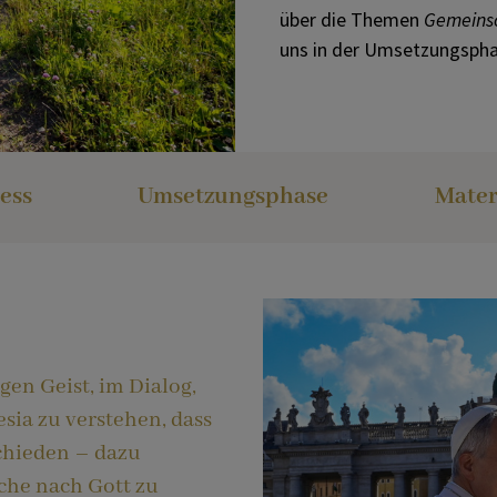
Heilige Orte 2025
über die Themen
Gemeins
uns in der Umsetzungspha
Hymne
Papstbotschaft
ess
Umsetzungsphase
Mater
gen Geist, im Dialog,
sia zu verstehen, dass
schieden – dazu
che nach Gott zu