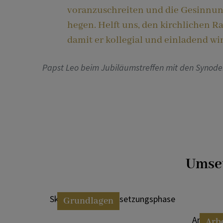
voranzuschreiten und die Gesinnung
hegen. Helft uns, den kirchlichen R
damit er kollegial und einladend wir
Papst Leo beim Jubiläumstreffen mit den Synod
Umset
Skizzen für die Umsetzungsphase
Grundlagen
Arbeits
Arb