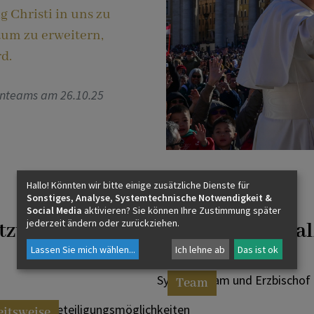
 Christi in uns zu
aum zu erweitern,
d.
enteams am 26.10.25
Hallo! Könnten wir bitte einige zusätzliche Dienste für
Sonstiges, Analyse, Systemtechnische Notwendigkeit &
Social Media
aktivieren? Sie können Ihre Zustimmung später
jederzeit ändern oder zurückziehen.
zungsphase in der Erzdiözese Sa
Lassen Sie mich wählen
...
Ich lehne ab
Das ist ok
Synodenteam und Erzbischof
Team
weise und Beteiligungsmöglichkeiten
eitsweise