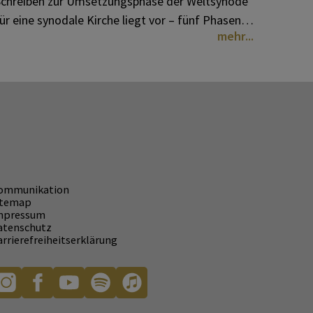
chreiben zur Umsetzungsphase der Weltsynode
ür eine synodale Kirche liegt vor – fünf Phasen
mehr
uf diözesaner, nationaler und internationaler
bene münden in "allgemeine kirchliche
ersammlung" im Vatikan – zwei weitere
Studiengruppen
ommunikation
itemap
mpressum
atenschutz
rrierefreiheitserklärung