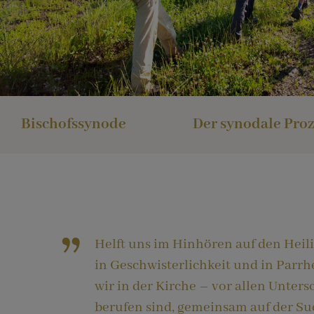
KOMMUNIKATION
Organigramm
Fastenzeit
Heiliger Martin von Tours
Themen
Rupertusblatt
SONSTIGES
Verstorbene
Karwoche
Heilige Barbara
Online & Social Media
VERANSTALTUNGEN
Ostern
Heiliger Nikolaus von Myra
Marketing
Bischofssynode
Der synodale Proz
Pfingsten
Mariä Empfängnis
Web 🌐
Heilige Lucia von Syrakus
Helft uns im Hinhören auf den Heili
in Geschwisterlichkeit und in Parrhe
wir in der Kirche – vor allen Unter
berufen sind, gemeinsam auf der Su