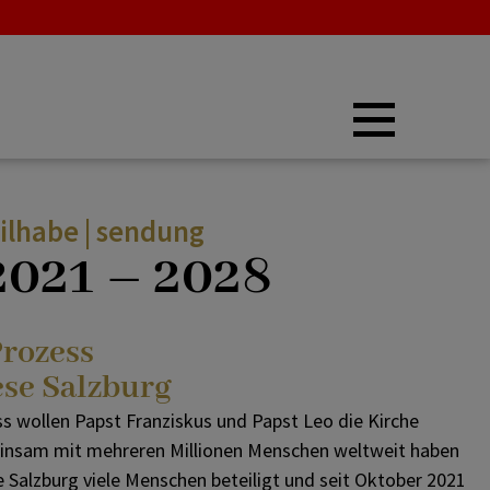
Synode 2021 – 2028
eilhabe | sendung
2021 – 2028
Bischofssynode
Synodaler Prozess
Prozess
ese Salzburg
Umsetzungsphase
 wollen Papst Franziskus und Papst Leo die Kirche
insam mit mehreren Millionen Menschen weltweit haben
e Salzburg viele Menschen beteiligt und seit Oktober 2021