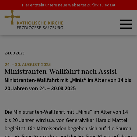
Hier entsteht unsere neue Webseite!
Zurück zu eds.at
ZURÜCK
ERZDIÖZESE
24.08.2025
24. – 30. AUGUST 2025
Franziskusjahr
SCHWERPUNKTE
Ministranten-Wallfahrt nach Assisi
Ministranten-Wallfahrt mit „Minis“ im Alter von 14 bis
20 Jahren von 24. – 30.08.2025
Synode
GLAUBE & LEBEN
Die Ministranten-Wallfahrt mit „Minis“ im Alter von 14
Heiliges Jahr
RAT & HILFE
bis 20 Jahren wird u.a. von Generalvikar Harald Mattel
begleitet. Die Mitreisenden begeben sich auf die Spuren
des Heiligen Franziskus und der Heiligen Klara, erfahren