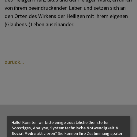
Kirche in der Region
KOMMUNIKATION
von ihrem beeindruckenden Leben und setzen sich an
den Orten des Wirkens der Heiligen mit ihrem eigenen
(Glaubens-)Leben auseinander.
SONSTIGES
VERANSTALTUNGEN
zurück
Hallo! Könnten wir bitte einige zusätzliche Dienste für
Sonstiges, Analyse, Systemtechnische Notwendigkeit &
Social Media
aktivieren? Sie können Ihre Zustimmung später