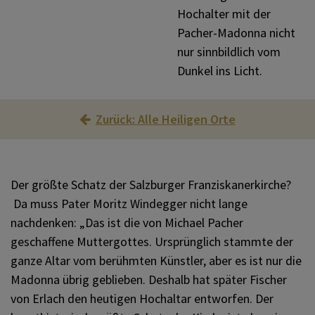
Materialien Heiliges Jahr
Kirche in der Region
KOMMUNIKATION
Hochalter mit der
Pacher-Madonna nicht
nur sinnbildlich vom
Heilige Orte 2025
SONSTIGES
Dunkel ins Licht.
Hymne
VERANSTALTUNGEN
Zurück: Alle Heiligen Orte
Papstbotschaft
Der größte Schatz der Salzburger Franziskanerkirche?
Da muss Pater Moritz Windegger nicht lange
nachdenken: „Das ist die von Michael Pacher
geschaffene Muttergottes. Ursprünglich stammte der
ganze Altar vom berühmten Künstler, aber es ist nur die
Madonna übrig geblieben. Deshalb hat später Fischer
von Erlach den heutigen Hochaltar entworfen. Der