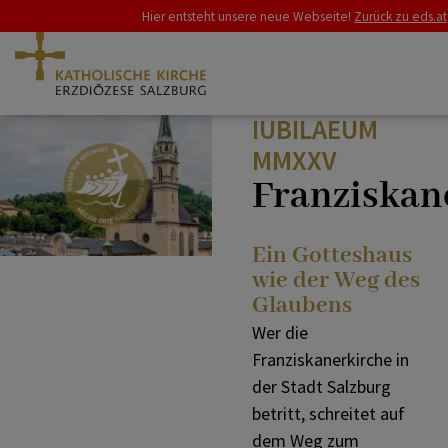
Hier entsteht unsere neue Webseite!
Zurück zu eds.at
IUBILAEUM
ZURÜCK
ZURÜCK
ERZDIÖZESE
MMXXV
Franziskan
Franziskusjahr
Heiliges Jahr 2025
SCHWERPUNKTE
Ein Gotteshaus
wie der Weg des
Synode
Abschluss Heiliges Jahr
Glaubens
GLAUBE & LEBEN
Wer die
Franziskanerkirche in
Heiliges Jahr
Über das Heilige Jahr
RAT & HILFE
der Stadt Salzburg
betritt, schreitet auf
dem Weg zum