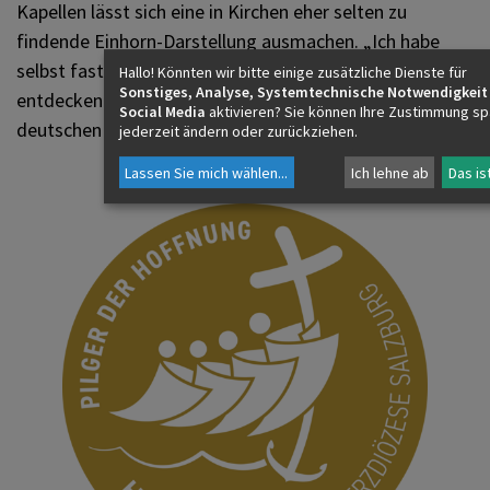
Kapellen lässt sich eine in Kirchen eher selten zu
findende Einhorn-Darstellung ausmachen. „Ich habe
selbst fast sechs Monate gebraucht, um es zu
Hallo! Könnten wir bitte einige zusätzliche Dienste für
Sonstiges, Analyse, Systemtechnische Notwendigkeit
entdecken. Es ist wohl ähnlich wie beim Einhornaltar im
Social Media
aktivieren? Sie können Ihre Zustimmung sp
deutschen Erfurt ein christliches Symbol für Jesus.“
jederzeit ändern oder zurückziehen.
Lassen Sie mich wählen
...
Ich lehne ab
Das is