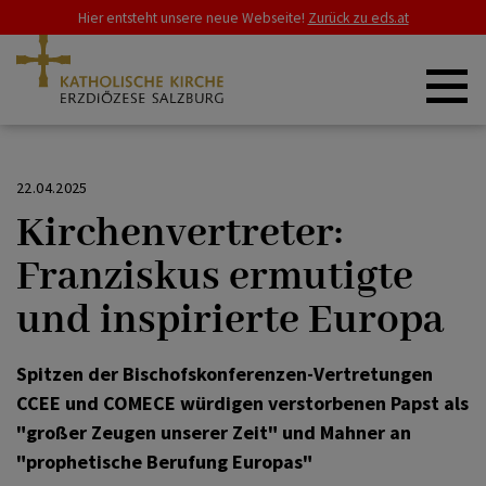
Hier entsteht unsere neue Webseite!
Zurück zu eds.at
ZURÜCK
ZURÜCK
ERZDIÖZESE
22.04.2025
Kirchenvertreter:
Kirche weltweit
Papst Leo XIV
SCHWERPUNKTE
Franziskus ermutigte
und inspirierte Europa
Papst Franziskus
GLAUBE & LEBEN
Spitzen der Bischofskonferenzen-Vertretungen
CCEE und COMECE würdigen verstorbenen Papst als
RAT & HILFE
"großer Zeugen unserer Zeit" und Mahner an
"prophetische Berufung Europas"