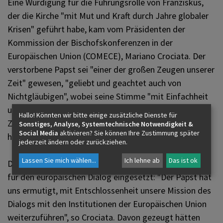
Eine Würdigung für die Führungsrolle von Franziskus,
der die Kirche "mit Mut und Kraft durch Jahre globaler
Krisen" geführt habe, kam vom Präsidenten der
Kommission der Bischofskonferenzen in der
Europäischen Union (COMECE), Mariano Crociata. Der
verstorbene Papst sei "einer der großen Zeugen unserer
Zeit" gewesen, "geliebt und geachtet auch von
Nichtgläubigen", wobei seine Stimme "mit Einfachheit
und Tiefe durch konkrete Zeichen der Liebe, des
Hallo! Könnten wir bitte einige zusätzliche Dienste für
Zuhörens und der Nähe zu den Herzen" gesprochen
Sonstiges, Analyse, Systemtechnische Notwendigkeit &
Social Media
aktivieren? Sie können Ihre Zustimmung später
habe.
jederzeit ändern oder zurückziehen.
Lassen Sie mich wählen
...
Ich lehne ab
Das ist ok
Der Pontifex aus Argentinien habe sich mit Vehemenz
für den europäischen Dialog eingesetzt: "Der Papst hat
uns ermutigt, mit Entschlossenheit unsere Mission des
Dialogs mit den Institutionen der Europäischen Union
weiterzuführen", so Crociata. Davon gezeugt hätten