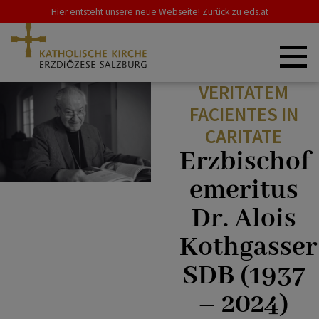
Hier entsteht unsere neue Webseite!
Zurück zu eds.at
VERITATEM
ZURÜCK
ERZDIÖZESE
FACIENTES IN
CARITATE
Bischofsvikare
Erzbischof
SCHWERPUNKTE
emeritus
Unsere Pfarren
Dr. Alois
GLAUBE & LEBEN
Kothgasser
Pfarrverbände (A – Z)
SDB (1937
RAT & HILFE
– 2024)