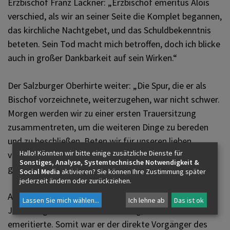
Erzbischof Franz Lackner: „Erzbischof emeritus Alois
verschied, als wir an seiner Seite die Komplet begannen,
das kirchliche Nachtgebet, und das Schuldbekenntnis
beteten. Sein Tod macht mich betroffen, doch ich blicke
auch in großer Dankbarkeit auf sein Wirken.“
Der Salzburger Oberhirte weiter: „Die Spur, die er als
Bischof vorzeichnete, weiterzugehen, war nicht schwer.
Morgen werden wir zu einer ersten Trauersitzung
zusammentreten, um die weiteren Dinge zu bereden
und zu beschließen. Beten wir für unseren lieben
Hallo! Könnten wir bitte einige zusätzliche Dienste für
verstorbenen Emeritus, der zu Lebzeiten so viel für uns
Sonstiges, Analyse, Systemtechnische Notwendigkeit &
gebetet hat.“
Social Media
aktivieren? Sie können Ihre Zustimmung später
jederzeit ändern oder zurückziehen.
Alois Kothasser SDB (1937– 2024) war mehr als zehn
Lassen Sie mich wählen
...
Ich lehne ab
Das ist ok
Jahre lang Erzbischof von Salzburg, bevor er 2013
emeritierte. Somit war er der direkte Vorgänger des