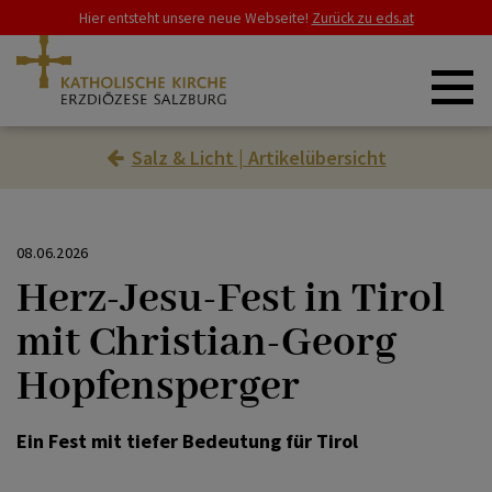
Hier entsteht unsere neue Webseite!
Zurück zu eds.at
Salz & Licht | Artikelübersicht
ERZDIÖZESE
SCHWERPUNKTE
08.06.2026
Herz-Jesu-Fest in Tirol
mit Christian-Georg
GLAUBE & LEBEN
Hopfensperger
RAT & HILFE
Ein Fest mit tiefer Bedeutung für Tirol