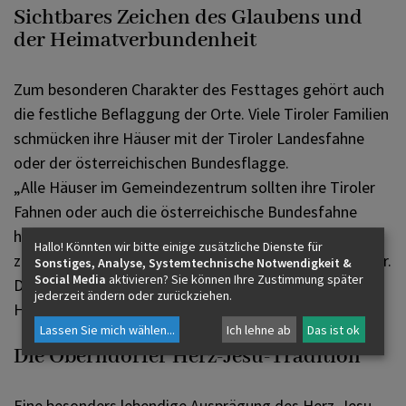
Sichtbares Zeichen des Glaubens und
der Heimatverbundenheit
Zum besonderen Charakter des Festtages gehört auch
die festliche Beflaggung der Orte. Viele Tiroler Familien
schmücken ihre Häuser mit der Tiroler Landesfahne
oder der österreichischen Bundesflagge.
„Alle Häuser im Gemeindezentrum sollten ihre Tiroler
Fahnen oder auch die österreichische Bundesfahne
hissen, um den besonderen Charakter dieses Tages
Hallo! Könnten wir bitte einige zusätzliche Dienste für
zum Ausdruck zu bringen“, wünscht sich Hopfensperger.
Sonstiges, Analyse, Systemtechnische Notwendigkeit &
Social Media
aktivieren? Sie können Ihre Zustimmung später
Die Fahnen werden damit zu sichtbaren Symbolen für
jederzeit ändern oder zurückziehen.
Heimatverbundenheit, Tradition und Glauben.
Lassen Sie mich wählen
...
Ich lehne ab
Das ist ok
Die Oberndorfer Herz-Jesu-Tradition
Eine besonders lebendige Ausprägung des Herz-Jesu-