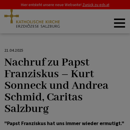
Hier entsteht unsere neue Webseite!
Zurück zu eds.at
ZURÜCK
ZURÜCK
ERZDIÖZESE
21.04.2025
Nachruf zu Papst
Kirche weltweit
Papst Leo XIV
SCHWERPUNKTE
Franziskus – Kurt
Sonneck und Andrea
Papst Franziskus
GLAUBE & LEBEN
Schmid, Caritas
Salzburg
RAT & HILFE
"Papst Franziskus hat uns immer wieder ermutigt."