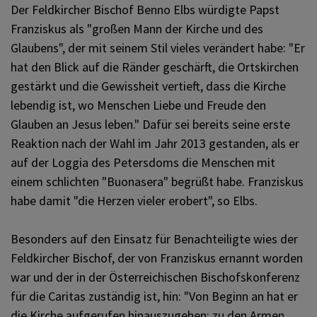
KOMMUNIKATION
Der Feldkircher Bischof Benno Elbs würdigte Papst
Franziskus als "großen Mann der Kirche und des
Glaubens", der mit seinem Stil vieles verändert habe: "Er
SONSTIGES
hat den Blick auf die Ränder geschärft, die Ortskirchen
gestärkt und die Gewissheit vertieft, dass die Kirche
lebendig ist, wo Menschen Liebe und Freude den
VERANSTALTUNGEN
Glauben an Jesus leben." Dafür sei bereits seine erste
Reaktion nach der Wahl im Jahr 2013 gestanden, als er
auf der Loggia des Petersdoms die Menschen mit
einem schlichten "Buonasera" begrüßt habe. Franziskus
habe damit "die Herzen vieler erobert", so Elbs.
Besonders auf den Einsatz für Benachteiligte wies der
Feldkircher Bischof, der von Franziskus ernannt worden
war und der in der Österreichischen Bischofskonferenz
für die Caritas zuständig ist, hin: "Von Beginn an hat er
die Kirche aufgerufen hinauszugehen: zu den Armen,