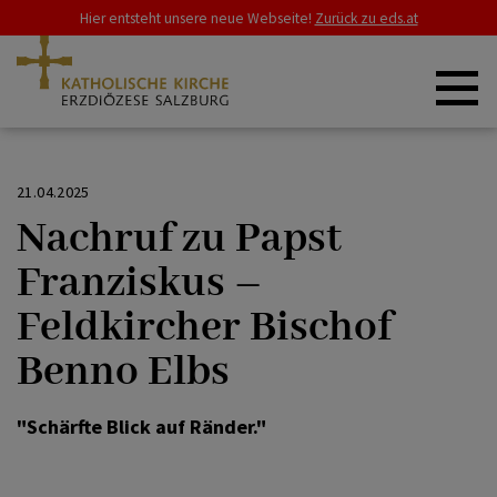
Hier entsteht unsere neue Webseite!
Zurück zu eds.at
ZURÜCK
ZURÜCK
ERZDIÖZESE
21.04.2025
Nachruf zu Papst
Kirche weltweit
Papst Leo XIV
SCHWERPUNKTE
Franziskus –
Feldkircher Bischof
Papst Franziskus
GLAUBE & LEBEN
Benno Elbs
RAT & HILFE
"Schärfte Blick auf Ränder."